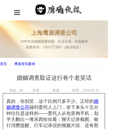
首页
上海鹰盾调查公司
服务项目
10年专业婚姻调查经验 · 合法合规 · 全国服务
免费咨询：13611773007（微信同步）
关于我们
新闻资讯
首页
>
鹰盾资讯案例
>
婚姻调查取证这行有个老笑话
成功案例
联系我们
浏览：
68
作者：
来源：
时间：2026-05-18
真的，你别笑，这个比例只多不少。正经的
婚
网站地图
姻调查公司
碰到委托人上门，坐下来头十五分
钟往往是这样的——委托人从包里掏手机，划
半天翻出一堆东西给你看：聊天记录截图、银
行消费提醒、行车记录仪的视频片段、还有那