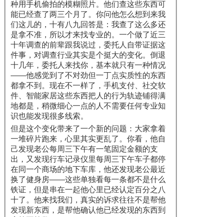
种用手机偷拍的模糊照片。他们查这些东西可
能已经查了两三个月了。你问他怎么想到来我
们这儿的，十有八九回答是：我查了这么多还
是拿不准，所以才来找专业的。一个做了近三
十年调查的前辈跟我说过，委托人自带证据这
件事，对调查行业其实是个挺大的变化。倒退
十几年，委托人来找你，基本就只有一种情况
——他感觉到了不对劲但一丁点实质性的东西
都拿不到。现在不一样了，手机支付、社交软
件、智能家居这些东西把人的行为轨迹铺得满
地都是，稍微细心一点的人不需要任何专业知
识也能发现很多线索。
但是这个变化带来了一个新的问题：大家拿着
一堆碎片跑来，心里其实更乱了。你看，他自
己发现老公每周三下午有一笔固定金额的支
出，又发现行车记录仪里每周三下午车子都停
在同一个商场的地下车库，他还发现老公最近
换了健身房——这些单独看每一条都不是什么
铁证，但是串在一起他心里已经认定百分之八
十了。他来找我们，真实的诉求往往不是帮他
发现新东西，是帮他确认他已经发现的东西到