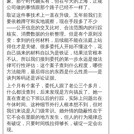
象。那个时代确实有，但在今天的上海，正规
公司做的事情跟那个路子已经不一样了。
取证这件事技术上一直在升级。五年前我们主
要依赖蹲守和实地观察，现在手段多了不少
——公开信息的交叉比对、合法范围内的行踪
核实、消费数据的分析整理。但是有个原则没
变：拿到的任何材料，后续能不能在法庭上站
得住才是关键。很多委托人开始不懂这个，花
自己搞来的材料自以为是铁证，结果法官根本
不认。所以我们接到委托的第一步永远是做法
律可行性评估：这个案子查到什么程度，哪些
方法能用，最后得出的东西是什么性质——是
谈判筹码还是诉讼证据。
上个月有个案子，委托人跟了老公三个多月，
什么都没查到，后来发现是方向搞反了。她一
直在查老公下班以后的行踪，实际上问题出在
午休时间。这种细节外行人根本想不到，但对
我们来说是入门级常识。婚外情的隐蔽性在于
它不会在显眼的地方发生，但人的行为规律总
有破绽，只要时间线拉得够长，破绽一定会出
现。