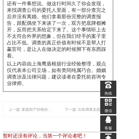
还有一件事想说。做这行时间久了你会发现，
来找调查公司的委托人里面，有一部分查完之
后并没有离婚。他们拿着那份完整的调查报
告，跟配偶坐下来谈了一次，双方把底牌都摊
开，反而把关系给定下来了。这个事情听上去
不太符合外界的想象，但在我们经手的案子里
占比不低。调查的真正价值有时候不是帮人打
赢官司，是让人在做决定的时候脚下有东西踩
着。
以上内容由上海鹰盾根据行业经验整理，观点
仅代表本公司立场，如有类同纯属巧合。婚姻
调查涉及法律问题，建议读者在委托前咨询专
业律师。
热线
上一篇: 家庭财产转移的深度取证：从发现线索到构建完整
下一篇: 出轨调查实战中目标反侦察的应对方法
微信
客服
暂时还没有评论，当第一个评论者吧！