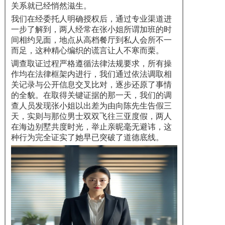
关系就已经悄然滋生。
我们在经委托人明确授权后，通过专业渠道进
一步了解到，两人经常在张小姐所谓加班的时
间相约见面，地点从高档餐厅到私人会所不一
而足，这种精心编织的谎言让人不寒而栗。
调查取证过程严格遵循法律法规要求，所有操
作均在法律框架内进行，我们通过依法调取相
关记录与公开信息交叉比对，逐步还原了事情
的全貌。在取得关键证据的那一天，我们的调
查人员发现张小姐以出差为由向陈先生告假三
天，实则与那位男士双双飞往三亚度假，两人
在海边别墅共度时光，举止亲昵毫无避讳，这
种行为完全证实了她早已突破了道德底线。