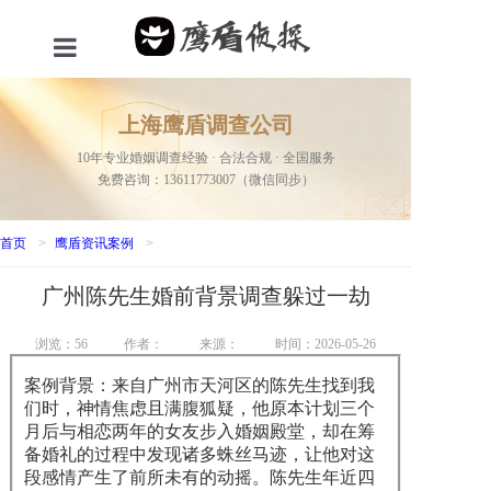
首页
上海鹰盾调查公司
服务项目
10年专业婚姻调查经验 · 合法合规 · 全国服务
免费咨询：13611773007（微信同步）
关于我们
新闻资讯
首页
>
鹰盾资讯案例
>
广州陈先生婚前背景调查躲过一劫
成功案例
联系我们
浏览：
56
作者：
来源：
时间：2026-05-26
案例背景：来自广州市天河区的陈先生找到我
网站地图
们时，神情焦虑且满腹狐疑，他原本计划三个
月后与相恋两年的女友步入婚姻殿堂，却在筹
备婚礼的过程中发现诸多蛛丝马迹，让他对这
段感情产生了前所未有的动摇。陈先生年近四