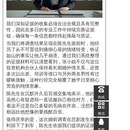
我们深知证据的收集必须合法合规且具有完整
性，因此在多日的专业工作中持续完善证据
链，确保每一条信息都经得起推敲与质证。
当我们将调查结果呈现在陈先生面前时，他经
历了从不可置信到痛彻心扉的情绪转变，铁证
如山的事实让他几乎崩溃。通过我们系统整理
的证据材料可以清楚看到，张小姐不仅与这位
投资机构合伙人保持着长期婚外情关系，还曾
多次以出差、培训等借口与另外两名男性有过
暧昧接触，这种行径完全颠覆了她平日里精心
营造的纯情形象。
陈先生在沉默许久后百感交集地表示，他此前
热线
虽然心有疑虑却一直说服自己相信对方，幻想
着这不过是自己多疑的毛病在作祟，没想到真
相远比他想像的要残酷百倍。
微信
值得庆幸的是，这次婚前调查在悲剧发生前及
时踩下了刹车，陈先生依据我们提供的证据果
客服