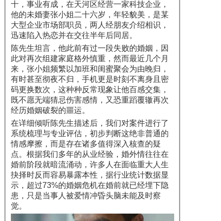
十，事业有成，在天河区经营一家科技企业，
他的未婚妻张小姐二十六岁，年轻貌美，是某
大型企业市场部职员，两人经朋友介绍相识，
迅速陷入热恋并在交往半年后同居。
陈先生坦言，他此前有过一段失败的婚姻，因
此对再次组建家庭格外慎重，然而最近几个月
来，张小姐频繁以加班和闺蜜聚会为由晚归，
有时甚至彻夜不归，手机更是时刻不离身且密
码更换数次，这种种反常现象让他百感交集，
既不愿无端猜忌伤害感情，又恐重蹈覆辙再次
经历婚姻破裂的噩运。
在详细倾听陈先生描述后，我们对案件进行了
系统梳理与专业评估，初步判断这绝非普通的
情感摩擦，而是存在诸多值得深入核查的疑
点。根据我们多年的从业经验，婚外情往往在
婚前阶段就暗流涌动，许多人在面临重大人生
抉择时反而容易暴露本性，据行业统计数据显
示，超过73%的婚姻危机在婚前就已经埋下隐
患，只是当事人被爱情冲昏头脑未能及时察
觉。