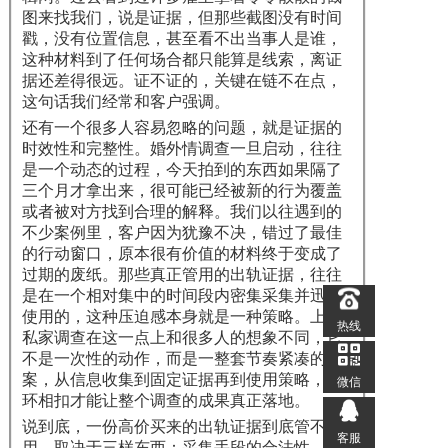
图来找我们，说是证据，但那些截图没有时间
戳，没有位置信息，甚至看不出当事人是谁，
这种材料到了任何场合都只能算是线索，离证
据还差得很远。证不证的，关键在链不在点，
这句话我们经常和客户强调。
还有一个很多人容易忽略的问题，就是证据的
时效性和完整性。婚外情调查一旦启动，往往
是一个动态的过程，今天拍到的东西如果隔了
三个月才拿出来，很可能已经被新的行为覆盖
或者被对方找到合理的解释。我们以往遇到的
不少案例里，客户因为犹豫不决，错过了最佳
的行动窗口，原本很有价值的材料终于变成了
过期的废纸。那些真正管用的出轨证据，往往
是在一个相对集中的时间段内密集采集并迅速
使用的，这种压迫感本身就是一种策略。上海
热线
私家调查在这一点上和很多人的想象不同，它
不是一次性的动作，而是一整套节奏紧凑的方
案，从信息收集到固定证据再到使用策略，环
微信
环相扣才能让整个调查的成果真正落地。
说到底，一份高价买来的出轨证据到底管不管
客服
用，取决于三样东西：采集手段的合法性、证