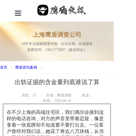
首页
上海鹰盾调查公司
服务项目
10年专业婚姻调查经验 · 合法合规 · 全国服务
免费咨询：13611773007（微信同步）
关于我们
新闻资讯
首页
>
鹰盾资讯案例
>
出轨证据的含金量到底谁说了算
成功案例
联系我们
浏览：
55
作者：鹰盾调查
来源：
时间：2026-06-10
网站地图
在不少上海的高端住宅区，我们偶尔会接到这
样的电话咨询，对方的声音里带着迟疑，像是
拿着一张底牌却不知道要不要打出去。一位客
户曾经对我们说，她花了将近八万块钱，从另