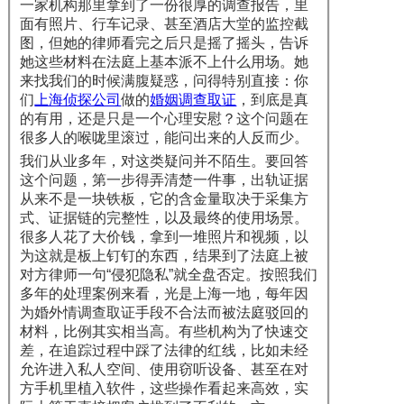
一家机构那里拿到了一份很厚的调查报告，里
面有照片、行车记录、甚至酒店大堂的监控截
图，但她的律师看完之后只是摇了摇头，告诉
她这些材料在法庭上基本派不上什么用场。她
来找我们的时候满腹疑惑，问得特别直接：你
们
上海侦探公司
做的
婚姻调查取证
，到底是真
的有用，还是只是一个心理安慰？这个问题在
很多人的喉咙里滚过，能问出来的人反而少。
我们从业多年，对这类疑问并不陌生。要回答
这个问题，第一步得弄清楚一件事，出轨证据
从来不是一块铁板，它的含金量取决于采集方
式、证据链的完整性，以及最终的使用场景。
很多人花了大价钱，拿到一堆照片和视频，以
为这就是板上钉钉的东西，结果到了法庭上被
对方律师一句“侵犯隐私”就全盘否定。按照我们
多年的处理案例来看，光是上海一地，每年因
为婚外情调查取证手段不合法而被法庭驳回的
材料，比例其实相当高。有些机构为了快速交
差，在追踪过程中踩了法律的红线，比如未经
允许进入私人空间、使用窃听设备、甚至在对
方手机里植入软件，这些操作看起来高效，实