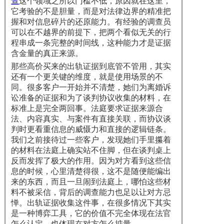
查
这个领域之所以门槛不低，原因就在这里，
它考验的不是胆量，而是对法律边界的精准把
握和对信息碎片的还原能力。有经验的调查员
可以在不越界的前提下，把两个看似无关的行
程串成一条完整的时间线，这种能力才是证据
含金量的真正来源。
那些高价买来的出轨证据到底管不管用，其实
还有一个更关键的维度，就是使用场景的不
同。很多客户一开始并不清楚，她们为离婚诉
讼准备的证据和为了谈判协议收集的材料，在
标准上是完全两回事。法庭要求证据来源合
法、内容真实、与案件有直接关联，而协议谈
判时更看重信息的威慑力和直接的逻辑链条。
我们之前接待过一些客户，发现她们手里攥着
的材料在法庭上确实站不住脚，但在谈判桌上
反而发挥了极大的作用。因为对方看到这些信
息的时候，心里清楚得很，这不是随便能编出
来的东西，而且一旦闹到法庭上，哪怕这些材
料不被采信，背后的调查能力也足以让对方忌
惮。出轨证据收集这件事，在很多情况下其实
是一种博弈工具，它的价值不完全体现在法官
怎么认定，也体现在对方怎么掂量。