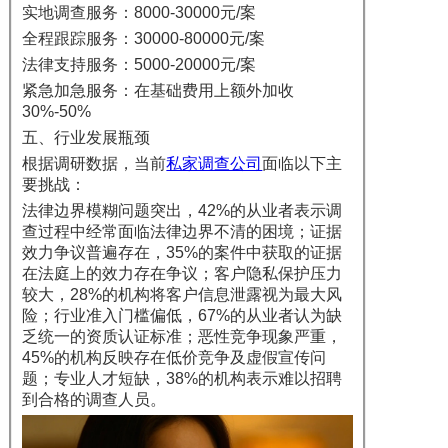
实地调查服务：8000-30000元/案
全程跟踪服务：30000-80000元/案
法律支持服务：5000-20000元/案
紧急加急服务：在基础费用上额外加收
30%-50%
五、行业发展瓶颈
根据调研数据，当前
私家调查公司
面临以下主
要挑战：
法律边界模糊问题突出，42%的从业者表示调
查过程中经常面临法律边界不清的困境；证据
效力争议普遍存在，35%的案件中获取的证据
在法庭上的效力存在争议；客户隐私保护压力
较大，28%的机构将客户信息泄露视为最大风
险；行业准入门槛偏低，67%的从业者认为缺
乏统一的资质认证标准；恶性竞争现象严重，
45%的机构反映存在低价竞争及虚假宣传问
题；专业人才短缺，38%的机构表示难以招聘
到合格的调查人员。