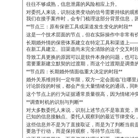
往往不够成熟，信息泄露的风险相应上升。
对委托人来说，识别这类变动的信号需要持续的观察
我们在接手案件时，会专门梳理这部分背景信息，
**节点三：原有保密工具或渠道发生变化的时段**
这是一个技术层面的节点，但在实际操作中非常有
长期婚外情的保密体系建立在特定工具和渠道上——
在新工具建立、旧渠道尚未完全清除的这个交叉时
导致工具更换的原因可以是软件本身的问题，也可
需要重新建立默契的过渡期，而这个过渡期是调查
**节点四：长期婚外情面临重大决定的时段**
婚外关系维持到一定年限，双方一定会面临"往哪里
讨论阶段的时候，都会产生大量情绪化的通讯，同
这个节点上的行为证据通常质量很高，因为情绪冲
**调查时机的识别与判断**
对大多数委托人来说，识别上述节点不是靠直觉，
已知的信息接触点、委托人观察到的最近节律变化
这些信息并不是为了直接取证，而是为了判断当前
要急于行动，而是保持观察，等待节点出现。