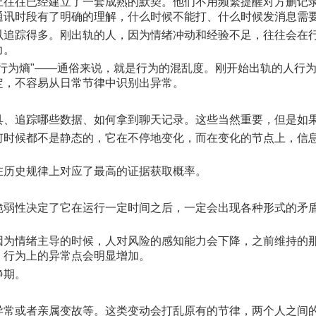
上往往已经建立了一套成熟的默契。他们不用频繁提醒对方删记
通讯时段有了明确的理解，什么时候不能打、什么时候发消息需
以追踪得多。刚出轨的人，因为情绪冲动和经验不足，往往会在
力。
行为熵"——通俗来说，就是行为的混乱度。刚开始出轨的人行
定，不容易从日常节律中识别出异常。
具、追踪哪些数据、如何拿到聊天记录。这些当然重要，但是如
何时候都不是静态的，它在不停地变化，而在变化的节点上，信
在历史规律上对应了最高的证据获取概率。
脆弱性决定了它在运行一定时间之后，一定会出现各种形式的矛
因为情绪主导的时候，人对风险的感知能力会下降，之前维持的
，行为上的异常点会明显增加。
静期。
异常或者亲属变故等。这类变动会打乱原有的节律，两个人之间