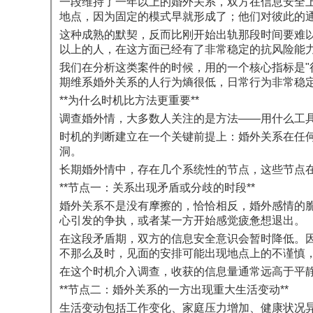
一段维持了一年以上的婚外关系，双方在信息安全
地点，因为固定的模式早就形成了；他们对彼此的
这种成熟的默契，反而比刚开始出轨那段时间要难
以上的人，在这方面已经有了非常稳定的抗风险能
我们在分析这类案件的时候，用的一个核心指标是"
期维系婚外关系的人行为熵很低，日常行为非常稳
**为什么时机比方法更重要**
调查婚外情，大多数人关注的是方法——用什么工
时机的判断建立在一个关键前提上：婚外关系在任
洞。
长期婚外情中，存在几个系统性的节点，这些节点
**节点一：关系出现矛盾或分歧的时段**
婚外关系不是没有摩擦的，恰恰相反，婚外感情的
心引发的争执，或者某一方开始感觉疲惫想退出。
在这段矛盾期，双方的信息安全意识会暂时降低。
不那么及时，见面的安排可能出现地点上的不谨慎
在这个时机介入调查，收获的信息量通常远高于平
**节点二：婚外关系的一方出现重大生活变动**
生活变动包括工作变化、家庭压力增加、健康状况