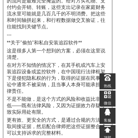
的流向是最难完全掩盖的。给对方买礼物、支
付约会开销、转账，这些支出记录在家庭财务
流水里可能就是几百几千的不明消费。把这些
和时间轴拼起来，和行程数据做交叉验证，往
往能找到关键节点。
---
**关于"偷拍"和私自安装追踪软件**
这是很多人第一个想到的方案，必须在这里说
清楚。
在对方不知情的情况下，在其手机或汽车上安
装追踪设备或监控软件，在中国现行法律框架
下是侵犯隐私权的行为，取得的证据在民事诉
讼中通常不被采纳，且当事人本身可能承担法
热线
律责任。
不是不能做，是这个方式的风险和收益比非常
微信
低——既有法律风险，又因为证据效力存疑导
致实际用处有限。
更有效、更安全的方式，是通过合规的方法获
客服
取间接证据，然后配合律师把这些证据整合成
可以支持诉求的完整材料。
顶部