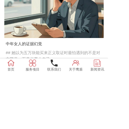
中年女人的证据幻觉
## 她以为五万块能买来正义取证时最怕遇到的不是对
方警觉，而是当事人自己...
2026-08-04
首页
服务项目
联系我们
关于鹰盾
新闻资讯