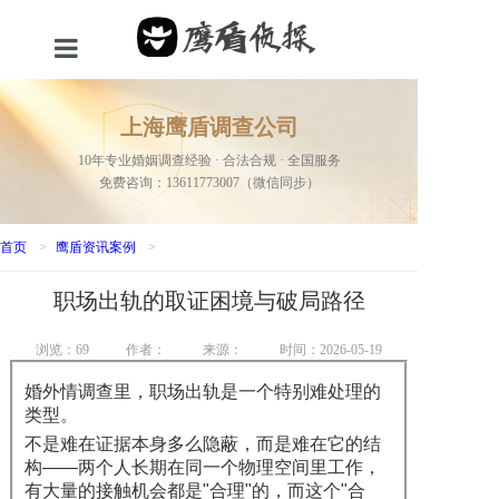
首页
上海鹰盾调查公司
服务项目
10年专业婚姻调查经验 · 合法合规 · 全国服务
免费咨询：13611773007（微信同步）
关于我们
新闻资讯
首页
>
鹰盾资讯案例
>
职场出轨的取证困境与破局路径
成功案例
联系我们
浏览：
69
作者：
来源：
时间：2026-05-19
婚外情调查里，职场出轨是一个特别难处理的
网站地图
类型。
不是难在证据本身多么隐蔽，而是难在它的结
构——两个人长期在同一个物理空间里工作，
有大量的接触机会都是"合理"的，而这个"合