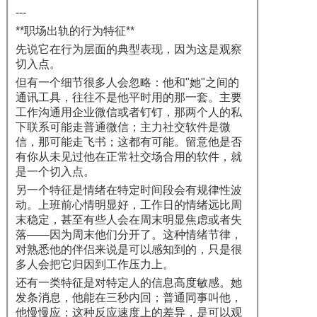
---
**职场出轨的行为特征**
先说它在行为层面的典型表现，因为这是观察
切入点。
但有一个细节很多人会忽略：他和"她"之间的
通讯工具，往往不是他平时用的那一套。主要
工作沟通用企业微信或者钉钉，那两个人的私
下联系可能走普通微信；主力社交软件是微
信，那可能走飞书；这都有可能。留意他是否
有你从未见过他在正常社交场合用的软件，就
是一个切入点。
另一个特征是情绪在特定时间段会有规律性波
动。上班前心情明显好，工作日的情绪远比周
末稳定，甚至有些人会在周末明显焦虑或者失
落——因为周末他们分开了。这种情绪节律，
对熟悉他的伴侣来说是可以感知到的，只是很
多人会把它归因到工作压力上。
还有一类特征是对特定人的信息高度敏感。她
发条消息，他能在三秒内回；普通同事叫他，
他慢慢应；这种反应速度上的差异，是可以观