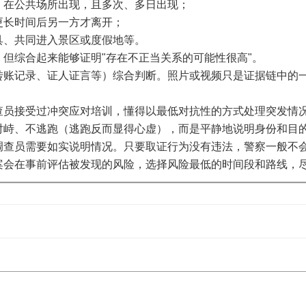
）在公共场所出现，且多次、多日出现；
更长时间后另一方才离开；
具、共同进入景区或度假地等。
但综合起来能够证明"存在不正当关系的可能性很高"。
转账记录、证人证言等）综合判断。照片或视频只是证据链中的
查员接受过冲突应对培训，懂得以最低对抗性的方式处理突发情
对峙、不逃跑（逃跑反而显得心虚），而是平静地说明身份和目
调查员需要如实说明情况。只要取证行为没有违法，警察一般不
案会在事前评估被发现的风险，选择风险最低的时间段和路线，