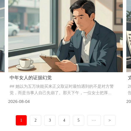
中年女人的证据幻觉
## 她以为五万块能买来正义取证时最怕遇到的不是对方警
觉，而是当事人自己先崩了。那天下午，一位女士把厚...
2026-08-04
20
1
2
3
4
5
···
>