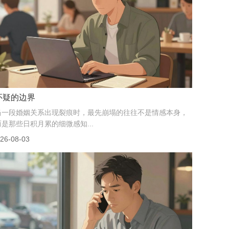
中年女人的证据幻觉
## 她以为五万块能买来正义取证时最怕遇到的不是对方警
觉，而是当事人自己先崩了。那天下午，一位女士把厚...
26-08-04