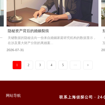
我们见过太多花冤枉钱的案例
取证时最怕遇到的不是对方警觉，而是当事人自己先崩了。不
是情绪崩溃，是逻辑崩盘。上周一个客户抱着一摞打印...
2026-08-02
20
1
2
3
4
5
···
>
网站导航
联系上海侦探公司 · 2