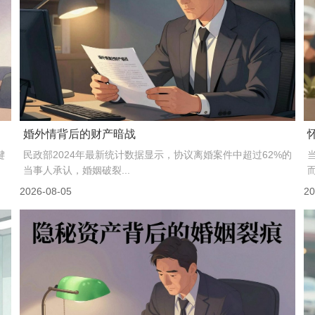
花高价买的出轨证据，50%的案子...
方
婚姻心理学中有个概念叫“情感账户”，每一笔亲密互动是存
款，每一次伤害是取款。出轨相当于直接把账户销户—...
2026-08-05
20