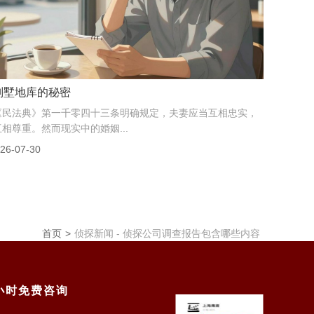
我花8万买的开房记录，法官说“不...
去年上海一起离婚案引发热议，妻子花8万元从“私家侦探”手里
买了一份详细记录，包含酒店入住、行车轨迹，甚...
26-08-01
首页
>
侦探新闻 -
侦探公司调查报告包含哪些内容
4小时免费咨询