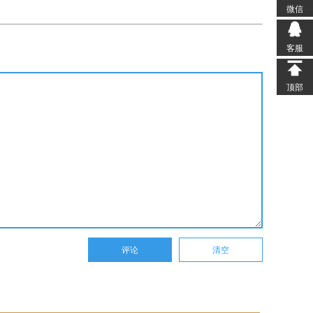
微信
客服
顶部