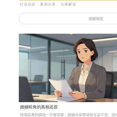
行业动态 · 案例分享 · 法律解读
侦探动态
婚姻暗角的真相还原
情感疏离的阈值一旦被突破，婚姻这座围城便岌岌可危。据