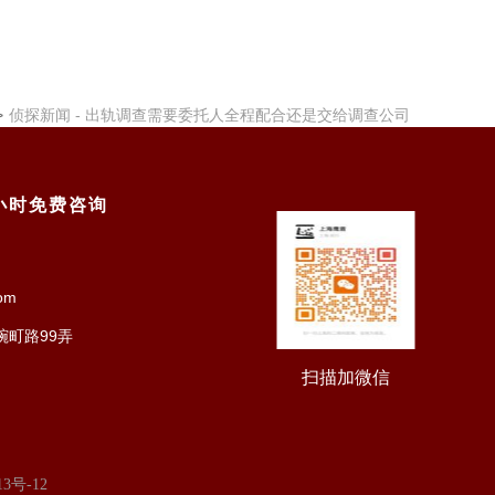
>
侦探新闻 -
出轨调查需要委托人全程配合还是交给调查公司
4小时免费咨询
om
町路99弄
扫描加微信
13号-12