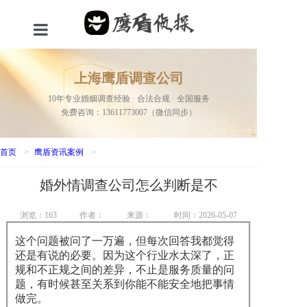
首页
上海鹰盾调查公司
服务项目
10年专业婚姻调查经验 · 合法合规 · 全国服务
免费咨询：13611773007（微信同步）
关于我们
新闻资讯
首页
>
鹰盾资讯案例
>
婚外情调查公司怎么判断是不
成功案例
联系我们
浏览：
163
作者：
来源：
时间：2026-05-07
这个问题被问了一万遍，但每次回答我都觉得
网站地图
还是有说的必要。因为这个行业水太深了，正
规和不正规之间的差异，不止是服务质量的问
题，有时候甚至关系到你能不能安全地把事情
做完。