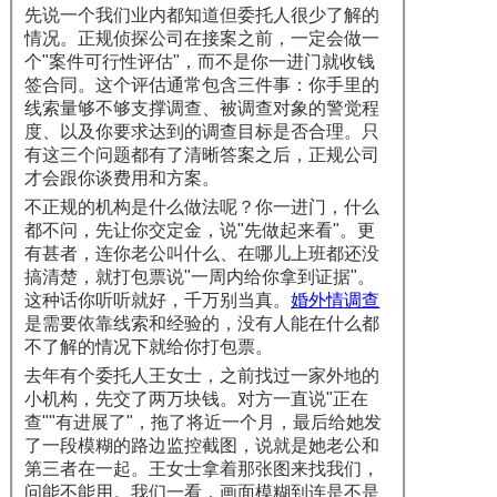
先说一个我们业内都知道但委托人很少了解的
情况。正规侦探公司在接案之前，一定会做一
个"案件可行性评估"，而不是你一进门就收钱
签合同。这个评估通常包含三件事：你手里的
线索量够不够支撑调查、被调查对象的警觉程
度、以及你要求达到的调查目标是否合理。只
有这三个问题都有了清晰答案之后，正规公司
才会跟你谈费用和方案。
不正规的机构是什么做法呢？你一进门，什么
都不问，先让你交定金，说"先做起来看"。更
有甚者，连你老公叫什么、在哪儿上班都还没
搞清楚，就打包票说"一周内给你拿到证据"。
这种话你听听就好，千万别当真。
婚外情调查
是需要依靠线索和经验的，没有人能在什么都
不了解的情况下就给你打包票。
去年有个委托人王女士，之前找过一家外地的
小机构，先交了两万块钱。对方一直说"正在
查""有进展了"，拖了将近一个月，最后给她发
了一段模糊的路边监控截图，说就是她老公和
第三者在一起。王女士拿着那张图来找我们，
问能不能用。我们一看，画面模糊到连是不是