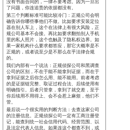
没有书面合同的，一律不要考虑。因为一旦出
了问题，你连追责的依据都没有。
第三个判断标准可能比较冷门：正规公司会明
确告诉你哪些事他们不做。比如要求安装定位
器在别人车上，这个在法律上有很大风险，正
规公司基本不会接。再比如要求翻拍别人手机
里的私人照片，这个也触及了隐私权边界。如
果一家机构什么要求都答应，那它大概率是不
正规的，或者说至少是不那么在乎法律合规
的。
我们内部有一个说法：正规侦探公司和黑调查
公司的区别，不在于能不能拿到证据，而在于
拿到证据之后你怎么用、能不能用。前者考虑
的是证据链完整、取证过程合法、后续使用有
明确指引。后者只管拿，拿到了就交差，至于
你后续用不用得上、会不会惹上麻烦，他们不
管。
最后说一个很实用的判断方法：去查这家公司
的注册信息。正规侦探公司一定有工商注册登
记，能查到统一社会信用代码、经营范围、以
及法定代表人信息。如果连这个都查不到，或