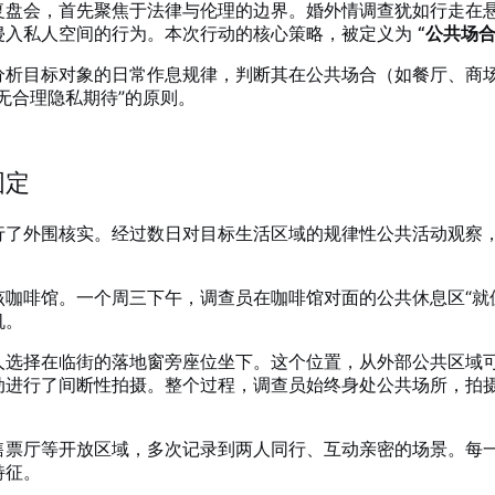
复盘会，首先聚焦于法律与伦理的边界。婚外情调查犹如行走在
侵入私人空间的行为。本次行动的核心策略，被定义为
“公共场
分析目标对象的日常作息规律，判断其在公共场合（如餐厅、商
无合理隐私期待”的原则。
固定
行了外围核实。经过数日对目标生活区域的规律性公共活动观察
咖啡馆。一个周三下午，调查员在咖啡馆对面的公共休息区“就
机。
人选择在临街的落地窗旁座位坐下。这个位置，从外部公共区域
动进行了间断性拍摄。整个过程，调查员始终身处公共场所，拍
售票厅等开放区域，多次记录到两人同行、互动亲密的场景。每
特征。