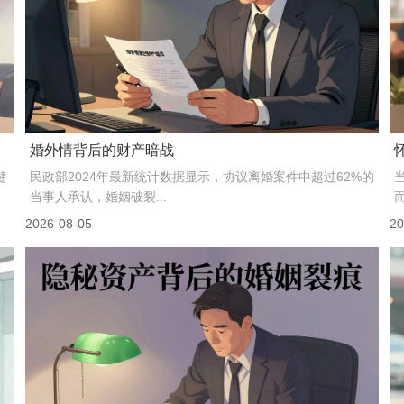
花高价买的出轨证据，50%的案子...
方
婚姻心理学中有个概念叫“情感账户”，每一笔亲密互动是存
款，每一次伤害是取款。出轨相当于直接把账户销户—...
2026-08-05
20