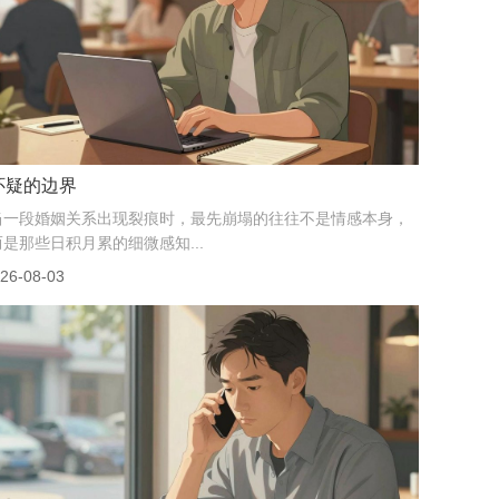
中年女人的证据幻觉
## 她以为五万块能买来正义取证时最怕遇到的不是对方警
觉，而是当事人自己先崩了。那天下午，一位女士把厚...
26-08-04