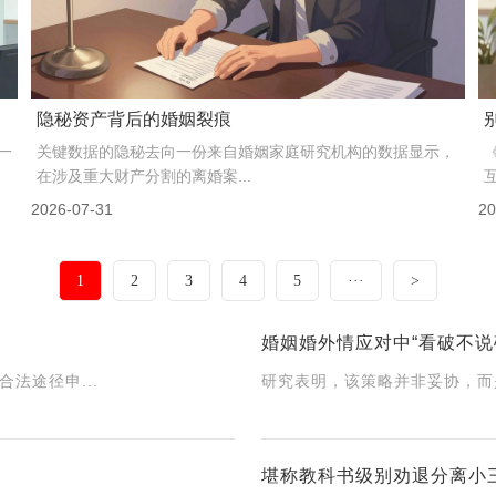
我们见过太多花冤枉钱的案例
取证时最怕遇到的不是对方警觉，而是当事人自己先崩了。不
是情绪崩溃，是逻辑崩盘。上周一个客户抱着一摞打印...
2026-08-02
20
1
2
3
4
5
···
>
婚姻婚外情应对中“看破不说
法途径申...
研究表明，该策略并非妥协，而是
堪称教科书级别劝退分离小