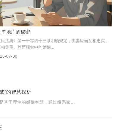
我花8万买的开房记录，法官说“不...
去年上海一起离婚案引发热议，妻子花8万元从“私家侦探”手里
买了一份详细记录，包含酒店入住、行车轨迹，甚...
26-08-01
破”的智慧探析
基于理性的婚姻智慧，通过维系家...
三