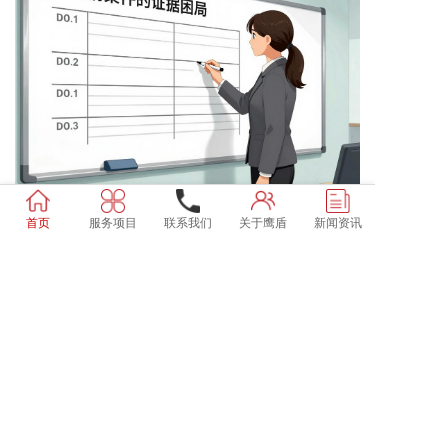
中年女人的证据幻觉
## 她以为五万块能买来正义取证时最怕遇到的不是对
首页
服务项目
联系我们
关于鹰盾
新闻资讯
方警觉，而是当事人自己...
2026-08-04
1
2
3
4
5
···
>
捉奸反被告？鹰盾侦探社为您详解婚外情